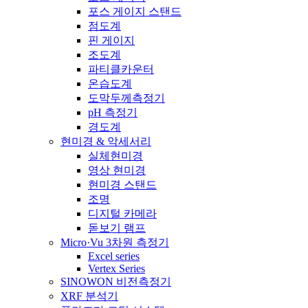
포스 게이지 스탠드
점도계
핀 게이지
조도계
파티클카운터
온습도계
도막두께측정기
pH 측정기
경도계
현미경 & 악세서리
실체현미경
영상 현미경
현미경 스탠드
조명
디지털 카메라
돋보기 램프
Micro·Vu 3차원 측정기
Excel series
Vertex Series
SINOWON 비전측정기
XRF 분석기