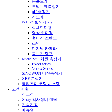
온습도계
도막두께측정기
pH 측정기
경도계
현미경 & 악세서리
실체현미경
영상 현미경
현미경 스탠드
조명
디지털 카메라
돋보기 램프
Micro·Vu 3차원 측정기
Excel series
Vertex Series
SINOWON 비전측정기
XRF 분석기
플라즈마 코팅 시스템
고객 지원
검교정
X-ray 검사장비 렌탈
기술지원
매뉴얼