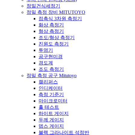
정밀건식세정기
정밀 측정 장비 MITUTOYO
접촉식 3차원 측정기
화상 측정기
형상 측정기
조도/형상 측정기
진원도 측정기
투영기
공구현미경
경도계
조도 측정기
정밀 측정 공구 Mitutoyo
캘리퍼스
인디케이터
측정 기준기
마이크로미터
홀 테스트
하이트 게이지
두께 게이지
뎁스 게이지
블랙 그라나이트 석정반