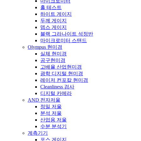
마이크로미터
홀 테스트
하이트 게이지
두께 게이지
뎁스 게이지
블랙 그라나이트 석정반
마이크로미터 스탠드
Olympus 현미경
실체 현미경
공구현미경
고배율 산업현미경
광학 디지털 현미경
레이저 컨포칼 현미경
Cleanliness 검사
디지털 카메라
AND 전자저울
정밀 저울
분석 저울
산업용 저울
수분 분석기
계측기기
포스 게이지