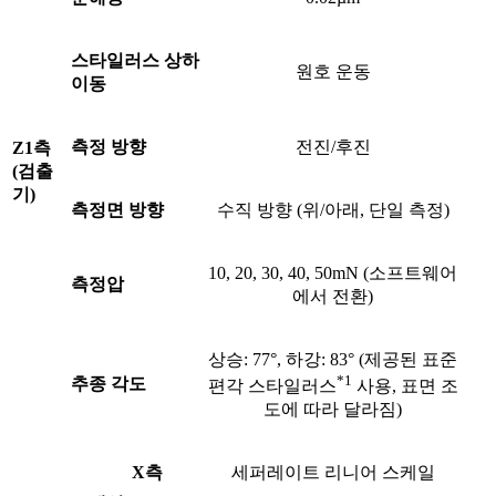
스타일러스 상하
원호 운동
이동
측정 방향
전진/후진
Z1측
(검출
기)
측정면 방향
수직 방향 (위/아래, 단일 측정)
10, 20, 30, 40, 50mN (소프트웨어
측정압
에서 전환)
상승: 77°, 하강: 83° (제공된 표준
*1
추종 각도
편각 스타일러스
사용, 표면 조
도에 따라 달라짐)
X측
세퍼레이트 리니어 스케일