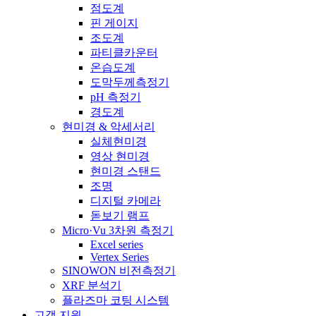
점도계
핀 게이지
조도계
파티클카운터
온습도계
도막두께측정기
pH 측정기
경도계
현미경 & 악세서리
실체현미경
영상 현미경
현미경 스탠드
조명
디지털 카메라
돋보기 램프
Micro·Vu 3차원 측정기
Excel series
Vertex Series
SINOWON 비전측정기
XRF 분석기
플라즈마 코팅 시스템
고객 지원