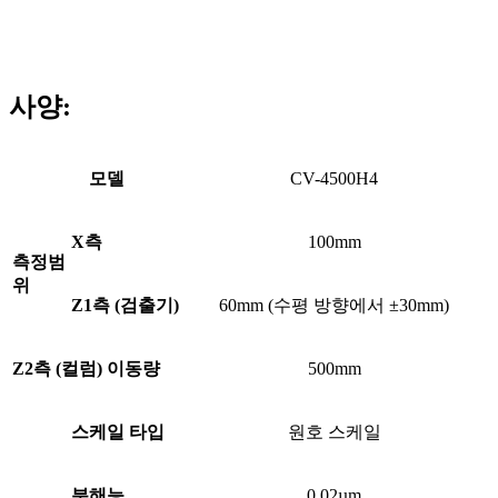
사양:
모델
CV-4500H4
X측
100mm
측정범
위
Z1측 (검출기)
60mm (수평 방향에서 ±30mm)
Z2측 (컬럼) 이동량
500mm
스케일 타입
원호 스케일
분해능
0.02µm