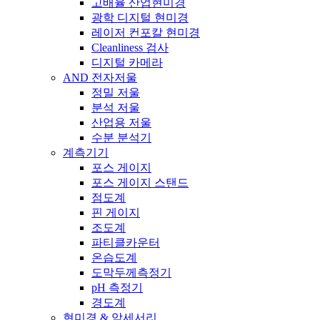
고배율 산업현미경
광학 디지털 현미경
레이저 컨포칼 현미경
Cleanliness 검사
디지털 카메라
AND 전자저울
정밀 저울
분석 저울
산업용 저울
수분 분석기
계측기기
포스 게이지
포스 게이지 스탠드
점도계
핀 게이지
조도계
파티클카운터
온습도계
도막두께측정기
pH 측정기
경도계
현미경 & 악세서리