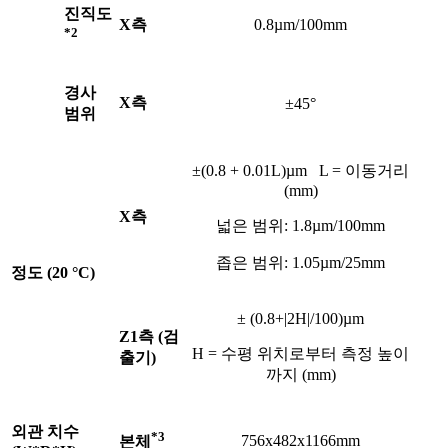
진직도
X측
0.8µm/100mm
*2
경사
X측
±45°
범위
±(0.8 + 0.01L)µm L = 이동거리
(mm)
X측
넓은 범위: 1.8µm/100mm
좁은 범위: 1.05µm/25mm
정도 (20 °C)
± (0.8+|2H|/100)µm
Z1측 (검
H = 수평 위치로부터 측정 높이
출기)
까지 (mm)
외관 치수
*3
756x482x1166mm
본체