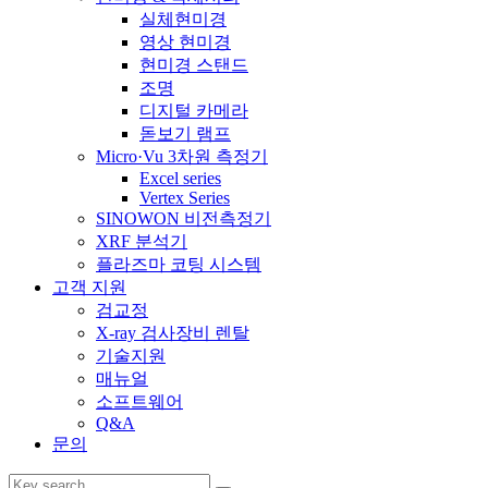
실체현미경
영상 현미경
현미경 스탠드
조명
디지털 카메라
돋보기 램프
Micro·Vu 3차원 측정기
Excel series
Vertex Series
SINOWON 비전측정기
XRF 분석기
플라즈마 코팅 시스템
고객 지원
검교정
X-ray 검사장비 렌탈
기술지원
매뉴얼
소프트웨어
Q&A
문의