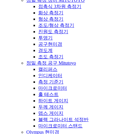
정밀 측정 장비 MITUTOYO
접촉식 3차원 측정기
화상 측정기
형상 측정기
조도/형상 측정기
진원도 측정기
투영기
공구현미경
경도계
조도 측정기
정밀 측정 공구 Mitutoyo
캘리퍼스
인디케이터
측정 기준기
마이크로미터
홀 테스트
하이트 게이지
두께 게이지
뎁스 게이지
블랙 그라나이트 석정반
마이크로미터 스탠드
Olympus 현미경