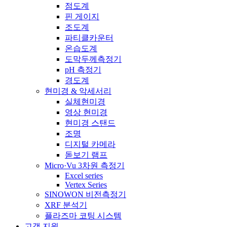
점도계
핀 게이지
조도계
파티클카운터
온습도계
도막두께측정기
pH 측정기
경도계
현미경 & 악세서리
실체현미경
영상 현미경
현미경 스탠드
조명
디지털 카메라
돋보기 램프
Micro·Vu 3차원 측정기
Excel series
Vertex Series
SINOWON 비전측정기
XRF 분석기
플라즈마 코팅 시스템
고객 지원