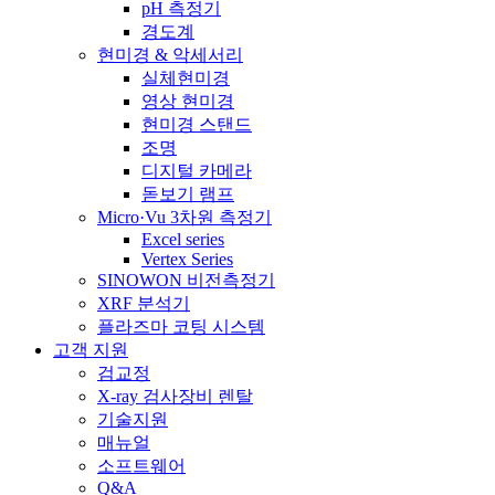
pH 측정기
경도계
현미경 & 악세서리
실체현미경
영상 현미경
현미경 스탠드
조명
디지털 카메라
돋보기 램프
Micro·Vu 3차원 측정기
Excel series
Vertex Series
SINOWON 비전측정기
XRF 분석기
플라즈마 코팅 시스템
고객 지원
검교정
X-ray 검사장비 렌탈
기술지원
매뉴얼
소프트웨어
Q&A