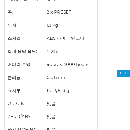
주:
2 x PRESET
무게:
1.3
kg
스케일:
ABS 라이너 엔코더
최대 응답 속도:
무제한
배터리 수명:
approx. 5000 hours
TOP
분해능:
0,01 mm
표시부:
LCD, 6-digit
ORIGIN:
있음
ZERO/ABS:
있음
±SWITCHING:
있음