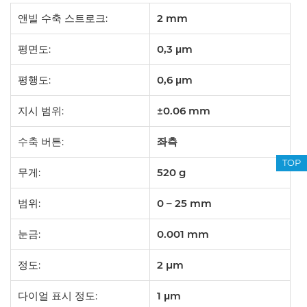
앤빌 수축 스트로크:
2 mm
평면도:
0,3 μm
평행도:
0,6 μm
지시 범위:
±0.06 mm
수축 버튼:
좌측
TOP
무게:
520
g
범위:
0 – 25
mm
눈금:
0.001 mm
정도:
2
µm
다이얼 표시 정도:
1 μm