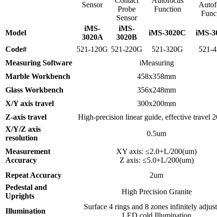
Contact
Autofocus
Sensor
Autof
Probe
Function
Func
Sensor
iMS-
iMS-
Model
iMS-3020C
iMS-3
3020A
3020B
Code#
521-120G
521-220G
521-320G
521-
Measuring Software
iMeasuring
Marble Workbench
458x358mm
Glass Workbench
356x248mm
X/Y axis travel
300x200mm
Z-axis travel
High-precision linear guide, effective travel
X/Y/Z axis
0.5um
resolution
Measurement
XY axis: ≤2.0+L/200(um)
Accuracy
Z axis: ≤5.0+L/200(um)
Repeat Accuracy
2um
Pedestal and
High Precision Granite
Uprights
Surface 4 rings and 8 zones infinitely adjus
Illumination
LED cold Illumination