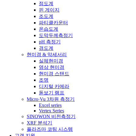
점도계
핀 게이지
조도계
파티클카운터
온습도계
도막두께측정기
pH 측정기
경도계
현미경 & 악세서리
실체현미경
영상 현미경
현미경 스탠드
조명
디지털 카메라
돋보기 램프
Micro·Vu 3차원 측정기
Excel series
Vertex Series
SINOWON 비전측정기
XRF 분석기
플라즈마 코팅 시스템
고객 지원