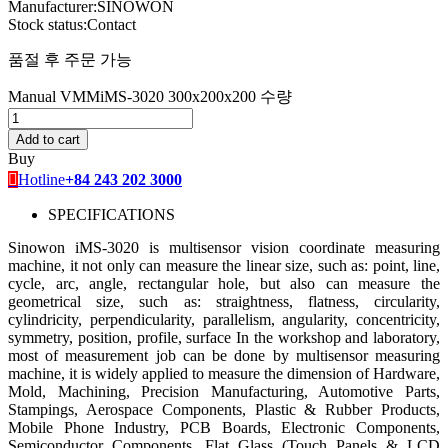
Manufacturer:
SINOWON
Stock status:
Contact
품절 후 주문 가능
Manual VMMiMS-3020 300x200x200 수량
Add to cart
Buy
Hotline
+84 243 202 3000
SPECIFICATIONS
Sinowon iMS-3020 is multisensor vision coordinate measuring
machine, it not only can measure the linear size, such as: point, line,
cycle, arc, angle, rectangular hole, but also can measure the
geometrical size, such as: straightness, flatness, circularity,
cylindricity, perpendicularity, parallelism, angularity, concentricity,
symmetry, position, profile, surface In the workshop and laboratory,
most of measurement job can be done by multisensor measuring
machine, it is widely applied to measure the dimension of Hardware,
Mold, Machining, Precision Manufacturing, Automotive Parts,
Stampings, Aerospace Components, Plastic & Rubber Products,
Mobile Phone Industry, PCB Boards, Electronic Components,
Semiconductor Components, Flat Glass (Touch Panels & LCD