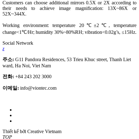
Customers can choose additional mirrors 0.5X or 2X according to
their needs to achieve image magnification: 13X~86X or
52X~344X.
Working environment: temperature 20℃±2℃, temperature
change<1℃/Hr; humidity 30%~80%RH; vibration<0.02g’s, ≤15Hz.
Social Network
z
주소:
G11 Pandora Residences, 53 Trieu Khuc street, Thanh Liet
ward, Ha Noi, Viet Nam
전화:
+84 243 202 3000
이메일:
info@viontec.com
Thiết kế bởi Creative Vietnam
TOP