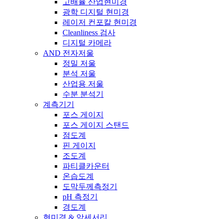
고배율 산업현미경
광학 디지털 현미경
레이저 컨포칼 현미경
Cleanliness 검사
디지털 카메라
AND 전자저울
정밀 저울
분석 저울
산업용 저울
수분 분석기
계측기기
포스 게이지
포스 게이지 스탠드
점도계
핀 게이지
조도계
파티클카운터
온습도계
도막두께측정기
pH 측정기
경도계
현미경 & 악세서리