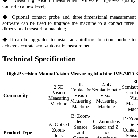
◆ iMeasuring Vision measurement software improves quality
control to a new level;
◆ Optional contact probe and three-dimensional measurement
software can be used to upgrade the machine to a contact three-
dimensional measuring machine;
◆ It can be upgraded to install an autofocus function module to
achieve accurate semi-automatic measurement.
Technical Specification
High-Precision Manual Vision Measuring Machine IMS-3020 S
3
3D
2.5D
2.5D
Semiaut
Contact &
Semiautomatic
Vision
Conta
Commodity
Vision
Vision
Measuring
Vis
Measuring
Measuring
Machine
Measu
Machine
Machine
Mach
B: Zoom-
D: Zoo
lens
C: Zoom-lens
A: Optical
Sens
Sensor
Sensor and Z-
Zoom-
Contact
Product Type
and
axis
lens
Senso