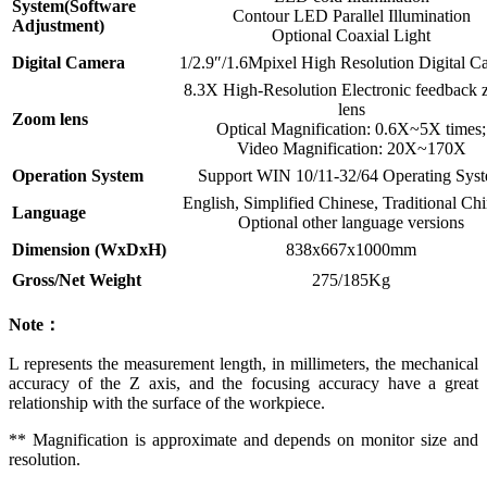
System(Software
Contour LED Parallel Illumination
Adjustment)
Optional Coaxial Light
Digital Camera
1/2.9″/1.6Mpixel High Resolution Digital C
8.3X High-Resolution Electronic feedback
lens
Zoom lens
Optical Magnification: 0.6X~5X times;
Video Magnification: 20X~170X
Operation System
Support WIN 10/11-32/64 Operating Sys
English, Simplified Chinese, Traditional Chi
Language
Optional other language versions
Dimension (WxDxH)
838x667x1000mm
Gross/Net Weight
275/185Kg
N
ote：
L represents the measurement length, in millimeters, the mechanical
accuracy of the Z axis, and the focusing accuracy have a great
relationship with the surface of the workpiece.
** Magnification is approximate and depends on monitor size and
resolution.