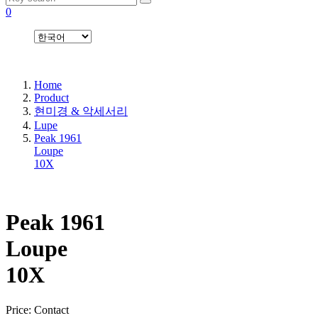
0
Home
Product
현미경 & 악세서리
Lupe
Peak 1961
Loupe
10X
Peak 1961
Loupe
10X
Price:
Contact