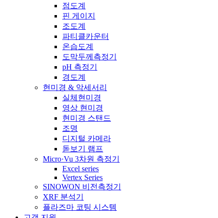
점도계
핀 게이지
조도계
파티클카운터
온습도계
도막두께측정기
pH 측정기
경도계
현미경 & 악세서리
실체현미경
영상 현미경
현미경 스탠드
조명
디지털 카메라
돋보기 램프
Micro·Vu 3차원 측정기
Excel series
Vertex Series
SINOWON 비전측정기
XRF 분석기
플라즈마 코팅 시스템
고객 지원