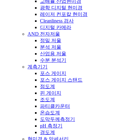
고배율 산업현미경
광학 디지털 현미경
레이저 컨포칼 현미경
Cleanliness 검사
디지털 카메라
AND 전자저울
정밀 저울
분석 저울
산업용 저울
수분 분석기
계측기기
포스 게이지
포스 게이지 스탠드
점도계
핀 게이지
조도계
파티클카운터
온습도계
도막두께측정기
pH 측정기
경도계
현미경 & 악세서리