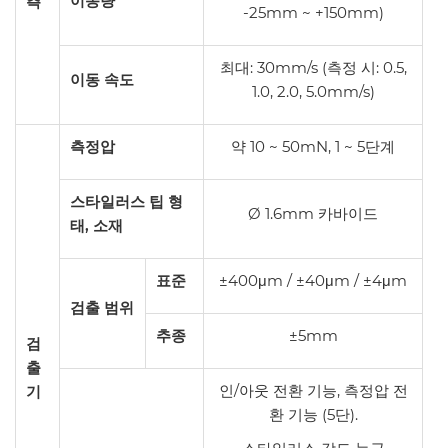
이동량
측
-25mm ~ +150mm)
최대: 30mm/s (측정 시: 0.5,
이동 속도
1.0, 2.0, 5.0mm/s)
측정압
약 10 ~ 50mN, 1 ~ 5단계
스타일러스 팁 형
Ø 1.6mm 카바이드
태, 소재
표준
±400μm / ±40μm / ±4μm
검출 범위
추종
±5mm
검
출
인/아웃 전환 기능, 측정압 전
기
환 기능 (5단).