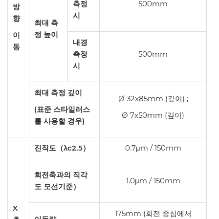
측정
500mm
방
시
향
최대 측
정 높이
이
내경
동
측정
500mm
시
최대 측정 깊이
Ø 32x85mm (깊이) ;
(표준 스타일러스
Ø 7x50mm (깊이)
를 사용할 경우)
진직도（λc2.5）
0.7μm / 150mm
회전축과의 직각
1.0μm / 150mm
도 모선기준）
X
175mm (회전 중심에서