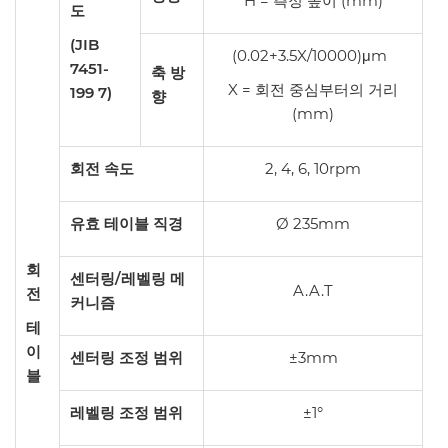
H = 측정 높이 (mm)
도
(JIB
(0.02+3.5X/10000)μm
7451-
축 방
X = 회전 중심부터의 거리
199 7)
향
(mm)
회전 속도
2, 4, 6, 10rpm
유효 테이블 직경
Ø 235mm
회
센터링/레벨링 메
A.A.T
전
커니즘
테
이
센터링 조정 범위
±3mm
블
레벨링 조정 범위
±1°