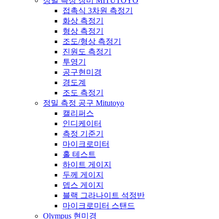
정밀 측정 장비 MITUTOYO
접촉식 3차원 측정기
화상 측정기
형상 측정기
조도/형상 측정기
진원도 측정기
투영기
공구현미경
경도계
조도 측정기
정밀 측정 공구 Mitutoyo
캘리퍼스
인디케이터
측정 기준기
마이크로미터
홀 테스트
하이트 게이지
두께 게이지
뎁스 게이지
블랙 그라나이트 석정반
마이크로미터 스탠드
Olympus 현미경