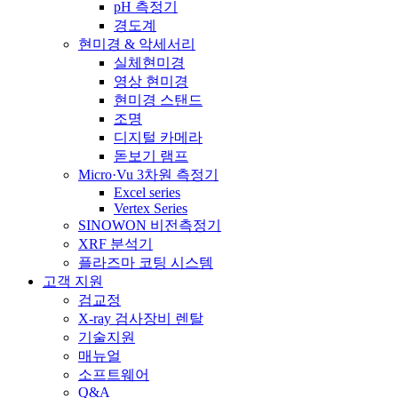
pH 측정기
경도계
현미경 & 악세서리
실체현미경
영상 현미경
현미경 스탠드
조명
디지털 카메라
돋보기 램프
Micro·Vu 3차원 측정기
Excel series
Vertex Series
SINOWON 비전측정기
XRF 분석기
플라즈마 코팅 시스템
고객 지원
검교정
X-ray 검사장비 렌탈
기술지원
매뉴얼
소프트웨어
Q&A