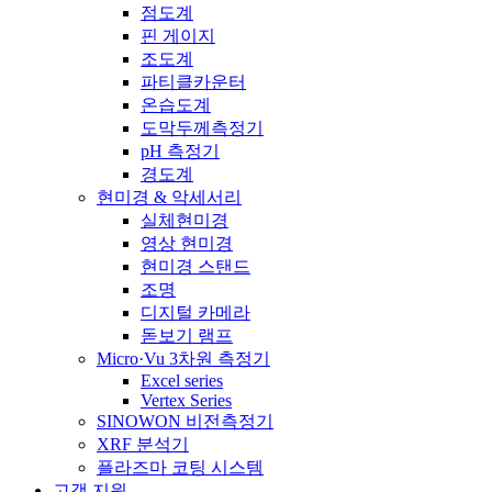
점도계
핀 게이지
조도계
파티클카운터
온습도계
도막두께측정기
pH 측정기
경도계
현미경 & 악세서리
실체현미경
영상 현미경
현미경 스탠드
조명
디지털 카메라
돋보기 램프
Micro·Vu 3차원 측정기
Excel series
Vertex Series
SINOWON 비전측정기
XRF 분석기
플라즈마 코팅 시스템
고객 지원