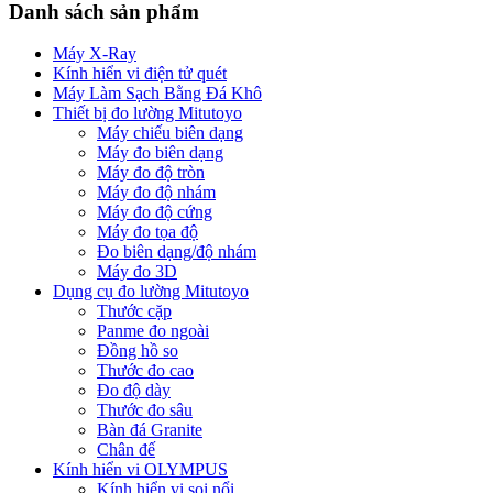
Danh sách sản phẩm
Máy X-Ray
Kính hiển vi điện tử quét
Máy Làm Sạch Bằng Đá Khô
Thiết bị đo lường Mitutoyo
Máy chiếu biên dạng
Máy đo biên dạng
Máy đo độ tròn
Máy đo độ nhám
Máy đo độ cứng
Máy đo tọa độ
Đo biên dạng/độ nhám
Máy đo 3D
Dụng cụ đo lường Mitutoyo
Thước cặp
Panme đo ngoài
Đồng hồ so
Thước đo cao
Đo độ dày
Thước đo sâu
Bàn đá Granite
Chân đế
Kính hiển vi OLYMPUS
Kính hiển vi soi nổi