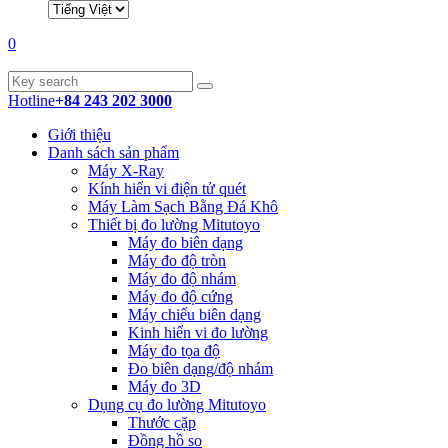
0
Hotline
+84 243 202 3000
Giới thiệu
Danh sách sản phẩm
Máy X-Ray
Kính hiển vi điện tử quét
Máy Làm Sạch Bằng Đá Khô
Thiết bị đo lường Mitutoyo
Máy đo biên dạng
Máy đo độ tròn
Máy đo độ nhám
Máy đo độ cứng
Máy chiếu biên dạng
Kinh hiển vi đo lường
Máy đo tọa độ
Đo biên dạng/độ nhám
Máy đo 3D
Dụng cụ đo lường Mitutoyo
Thước cặp
Đồng hồ so