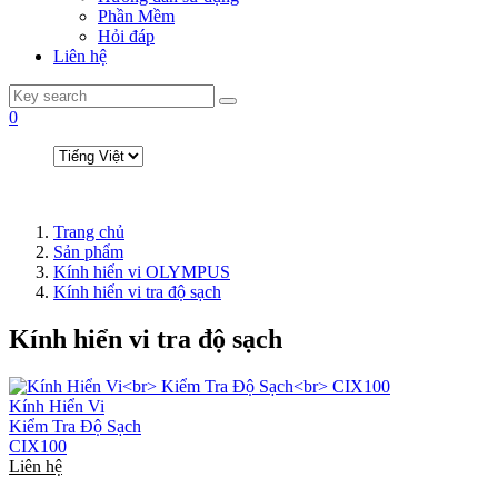
Phần Mềm
Hỏi đáp
Liên hệ
0
Trang chủ
Sản phẩm
Kính hiển vi OLYMPUS
Kính hiển vi tra độ sạch
Kính hiển vi tra độ sạch
Kính Hiển Vi
Kiểm Tra Độ Sạch
CIX100
Liên hệ