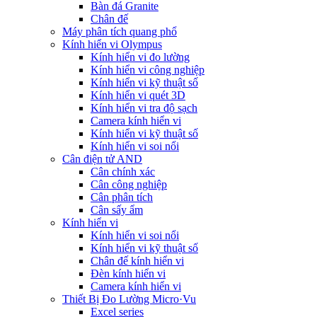
Bàn đá Granite
Chân đế
Máy phân tích quang phổ
Kính hiển vi Olympus
Kính hiển vi đo lường
Kính hiển vi công nghiệp
Kính hiển vi kỹ thuật số
Kính hiển vi quét 3D
Kính hiển vi tra độ sạch
Camera kính hiển vi
Kính hiển vi kỹ thuật số
Kính hiển vi soi nổi
Cân điện tử AND
Cân chính xác
Cân công nghiệp
Cân phân tích
Cân sấy ẩm
Kính hiển vi
Kính hiển vi soi nổi
Kính hiển vi kỹ thuật số
Chân đế kính hiển vi
Đèn kính hiển vi
Camera kính hiển vi
Thiết Bị Đo Lường Micro·Vu
Excel series