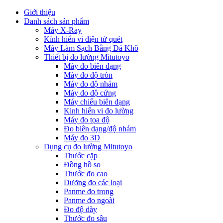
Giới thiệu
Danh sách sản phẩm
Máy X-Ray
Kính hiển vi điện tử quét
Máy Làm Sạch Bằng Đá Khô
Thiết bị đo lường Mitutoyo
Máy đo biên dạng
Máy đo độ tròn
Máy đo độ nhám
Máy đo độ cứng
Máy chiếu biên dạng
Kinh hiển vi đo lường
Máy đo tọa độ
Đo biên dạng/độ nhám
Máy đo 3D
Dụng cụ đo lường Mitutoyo
Thước cặp
Đồng hồ so
Thước đo cao
Dưỡng đo các loại
Panme đo trong
Panme đo ngoài
Đo độ dày
Thước đo sâu