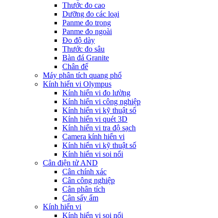
Thước đo cao
Dưỡng đo các loại
Panme đo trong
Panme đo ngoài
Đo độ dày
Thước đo sâu
Bàn đá Granite
Chân đế
Máy phân tích quang phổ
Kính hiển vi Olympus
Kính hiển vi đo lường
Kính hiển vi công nghiệp
Kính hiển vi kỹ thuật số
Kính hiển vi quét 3D
Kính hiển vi tra độ sạch
Camera kính hiển vi
Kính hiển vi kỹ thuật số
Kính hiển vi soi nổi
Cân điện tử AND
Cân chính xác
Cân công nghiệp
Cân phân tích
Cân sấy ẩm
Kính hiển vi
Kính hiển vi soi nổi