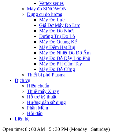
Vertex series
Máy đo SINOWON
Dụng cụ đo lường
Máy Đo Lực
Giá Đỡ Máy Đo Lực
Máy Đo Độ Nhớt
Dưỡng Trụ Đo Lỗ
Máy Đo Quang Kế
Máy Đếm Hạt Bụi
Máy Đo Nhiệt Độ Độ Ẩm
Máy Đo Độ Dày Lớp Phủ
Máy Đo PH Cầm Tay
Máy Đo Độ Cứng
Thiết bị phủ Plasma
Dịch vụ
Hiệu chuẩn
Thuê máy X-ray
Hỗ trợ kỹ thuật
Hướng dẫn sử dụng
Phần Mềm
Hỏi đáp
Liên hệ
Open time: 8 : 00 AM - 5 : 30 PM (Monday - Saturday)