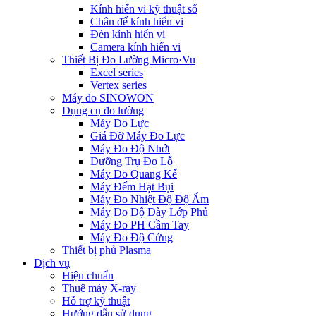
Kính hiển vi kỹ thuật số
Chân đế kính hiển vi
Đèn kính hiển vi
Camera kính hiển vi
Thiết Bị Đo Lường Micro·Vu
Excel series
Vertex series
Máy đo SINOWON
Dụng cụ đo lường
Máy Đo Lực
Giá Đỡ Máy Đo Lực
Máy Đo Độ Nhớt
Dưỡng Trụ Đo Lỗ
Máy Đo Quang Kế
Máy Đếm Hạt Bụi
Máy Đo Nhiệt Độ Độ Ẩm
Máy Đo Độ Dày Lớp Phủ
Máy Đo PH Cầm Tay
Máy Đo Độ Cứng
Thiết bị phủ Plasma
Dịch vụ
Hiệu chuẩn
Thuê máy X-ray
Hỗ trợ kỹ thuật
Hướng dẫn sử dụng