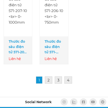
Thước đo
Thước đo
sâu điện
sâu điện
tử 571-207-
tử 571-
10
206-10
Liên hệ
Liên hệ
0-1000mm
0-750mm
1
2
3
4
Social Network