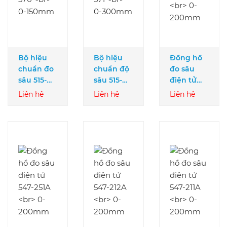
Bộ hiệu
Bộ hiệu
Đồng hồ
chuẩn đo
chuẩn độ
đo sâu
sâu 515-
sâu 515-
điện tử
570
571
547-252A
Liên hệ
Liên hệ
Liên hệ
0-150mm
0-300mm
0-200mm