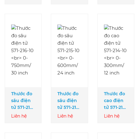
0-200mm
0-150mm
0-
1000mm/
40 inch
Thước đo
Thước đo
Thước đo
sâu điện
sâu điện
cao điện
tử 571-216-
tử 571-215-
tử 571-214-
10
10
10
Liên hệ
Liên hệ
Liên hệ
0-750mm/
0-600mm/
0-300mm/
30 inch
24 inch
12 inch