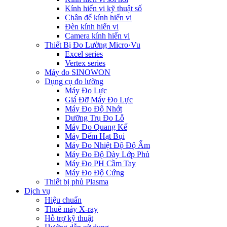
Kính hiển vi kỹ thuật số
Chân đế kính hiển vi
Đèn kính hiển vi
Camera kính hiển vi
Thiết Bị Đo Lường Micro·Vu
Excel series
Vertex series
Máy đo SINOWON
Dụng cụ đo lường
Máy Đo Lực
Giá Đỡ Máy Đo Lực
Máy Đo Độ Nhớt
Dưỡng Trụ Đo Lỗ
Máy Đo Quang Kế
Máy Đếm Hạt Bụi
Máy Đo Nhiệt Độ Độ Ẩm
Máy Đo Độ Dày Lớp Phủ
Máy Đo PH Cầm Tay
Máy Đo Độ Cứng
Thiết bị phủ Plasma
Dịch vụ
Hiệu chuẩn
Thuê máy X-ray
Hỗ trợ kỹ thuật