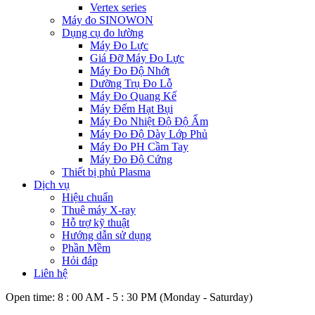
Vertex series
Máy đo SINOWON
Dụng cụ đo lường
Máy Đo Lực
Giá Đỡ Máy Đo Lực
Máy Đo Độ Nhớt
Dưỡng Trụ Đo Lỗ
Máy Đo Quang Kế
Máy Đếm Hạt Bụi
Máy Đo Nhiệt Độ Độ Ẩm
Máy Đo Độ Dày Lớp Phủ
Máy Đo PH Cầm Tay
Máy Đo Độ Cứng
Thiết bị phủ Plasma
Dịch vụ
Hiệu chuẩn
Thuê máy X-ray
Hỗ trợ kỹ thuật
Hướng dẫn sử dụng
Phần Mềm
Hỏi đáp
Liên hệ
Open time: 8 : 00 AM - 5 : 30 PM (Monday - Saturday)