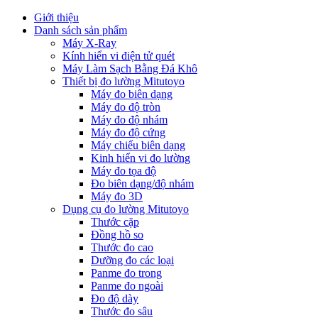
Giới thiệu
Danh sách sản phẩm
Máy X-Ray
Kính hiển vi điện tử quét
Máy Làm Sạch Bằng Đá Khô
Thiết bị đo lường Mitutoyo
Máy đo biên dạng
Máy đo độ tròn
Máy đo độ nhám
Máy đo độ cứng
Máy chiếu biên dạng
Kinh hiển vi đo lường
Máy đo tọa độ
Đo biên dạng/độ nhám
Máy đo 3D
Dụng cụ đo lường Mitutoyo
Thước cặp
Đồng hồ so
Thước đo cao
Dưỡng đo các loại
Panme đo trong
Panme đo ngoài
Đo độ dày
Thước đo sâu