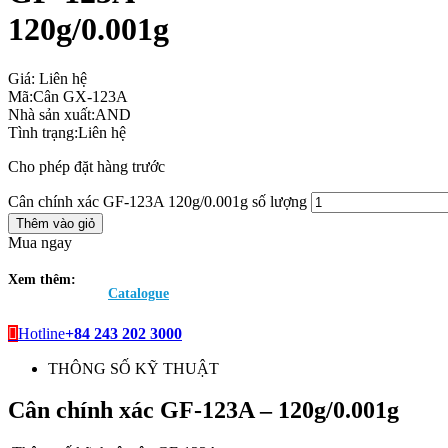
120g/0.001g
Giá:
Liên hệ
Mã:
Cân GX-123A
Nhà sản xuất:
AND
Tình trạng:
Liên hệ
Cho phép đặt hàng trước
Cân chính xác GF-123A 120g/0.001g số lượng
Thêm vào giỏ
Mua ngay
Xem thêm:
Catalogue
Hotline
+84 243 202 3000
THÔNG SỐ KỸ THUẬT
Cân chính xác GF-123A – 120g/0.001g