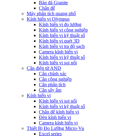
Bàn đá Granite
Chân đế
Máy phân tích quang phổ
Kính hiển vi Olympus
Kính hiển vi đo lường
Kính hiển vi công nghiệp
Kính hiển vi kỹ thuật số
Kính hiển vi quét 3D
Kính hiển vi tra độ sạch
Camera kính hiển vi
Kính hiển vi kỹ thuật số
Kính hiển vi soi nổi
Cân điện tử AND
Cân chính xác
Cân công nghiệp
Cân phân tích
Cân sấy ẩm
Kính hiển vi
Kính hiển vi soi nổi
Kính hiển vi kỹ thuật số
Chân đế kính hiển vi
Đèn kính hiển vi
Camera kính hiển vi
Thiết Bị Đo Lường Micro·Vu
Excel series