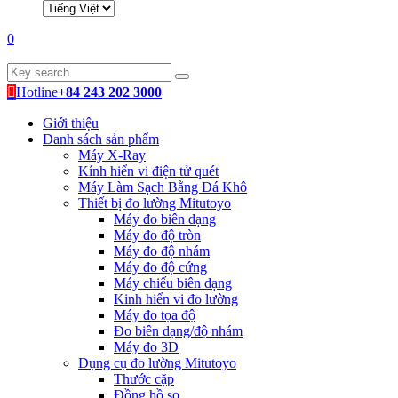
0
Hotline
+84 243 202 3000
Giới thiệu
Danh sách sản phẩm
Máy X-Ray
Kính hiển vi điện tử quét
Máy Làm Sạch Bằng Đá Khô
Thiết bị đo lường Mitutoyo
Máy đo biên dạng
Máy đo độ tròn
Máy đo độ nhám
Máy đo độ cứng
Máy chiếu biên dạng
Kinh hiển vi đo lường
Máy đo tọa độ
Đo biên dạng/độ nhám
Máy đo 3D
Dụng cụ đo lường Mitutoyo
Thước cặp
Đồng hồ so