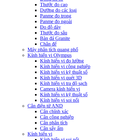
Thước đo cao
Dưỡng đo các loại
Panme đo trong
Panme đo ngoài
Đo độ dày
Thước đo sâu
Bàn đá Granite
Chân đế
Máy phân tích quang phổ
Kính hiển vi Olympus
Kính hiển vi đo lường
Kính hiển vi công nghiệp
Kính hiển vi kỹ thuật số
Kính hiển vi quét 3D
Kính hiển vi tra độ sạch
Camera kính hiển vi
Kính hiển vi kỹ thuật số
Kính hiển vi soi nổi
Cân điện tử AND
Cân chính xác
Cân công nghiệp
Cân phân tích
Cân sấy ẩm
Kính hiển vi
Kính hiển vi soi nổi