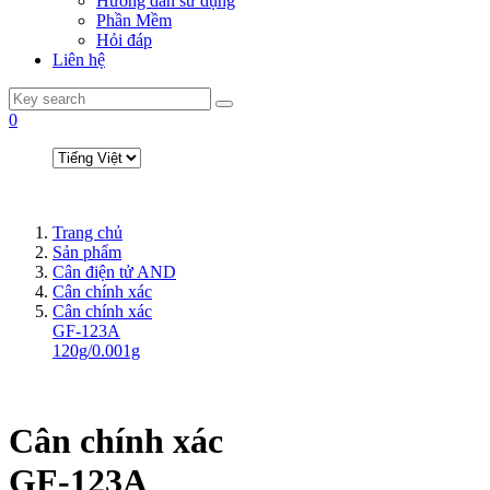
Hướng dẫn sử dụng
Phần Mềm
Hỏi đáp
Liên hệ
0
Trang chủ
Sản phẩm
Cân điện tử AND
Cân chính xác
Cân chính xác
GF-123A
120g/0.001g
Cân chính xác
GF-123A