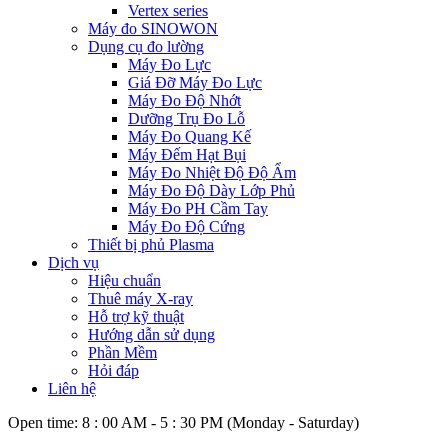
Vertex series
Máy đo SINOWON
Dụng cụ đo lường
Máy Đo Lực
Giá Đỡ Máy Đo Lực
Máy Đo Độ Nhớt
Dưỡng Trụ Đo Lỗ
Máy Đo Quang Kế
Máy Đếm Hạt Bụi
Máy Đo Nhiệt Độ Độ Ẩm
Máy Đo Độ Dày Lớp Phủ
Máy Đo PH Cầm Tay
Máy Đo Độ Cứng
Thiết bị phủ Plasma
Dịch vụ
Hiệu chuẩn
Thuê máy X-ray
Hỗ trợ kỹ thuật
Hướng dẫn sử dụng
Phần Mềm
Hỏi đáp
Liên hệ
Open time: 8 : 00 AM - 5 : 30 PM (Monday - Saturday)