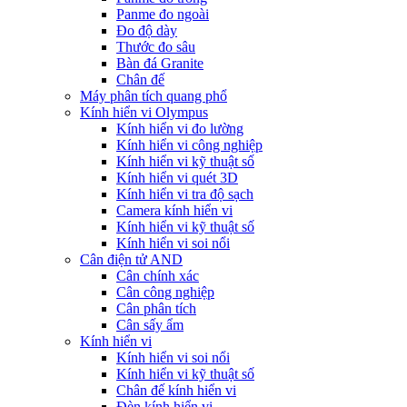
Panme đo ngoài
Đo độ dày
Thước đo sâu
Bàn đá Granite
Chân đế
Máy phân tích quang phổ
Kính hiển vi Olympus
Kính hiển vi đo lường
Kính hiển vi công nghiệp
Kính hiển vi kỹ thuật số
Kính hiển vi quét 3D
Kính hiển vi tra độ sạch
Camera kính hiển vi
Kính hiển vi kỹ thuật số
Kính hiển vi soi nổi
Cân điện tử AND
Cân chính xác
Cân công nghiệp
Cân phân tích
Cân sấy ẩm
Kính hiển vi
Kính hiển vi soi nổi
Kính hiển vi kỹ thuật số
Chân đế kính hiển vi
Đèn kính hiển vi