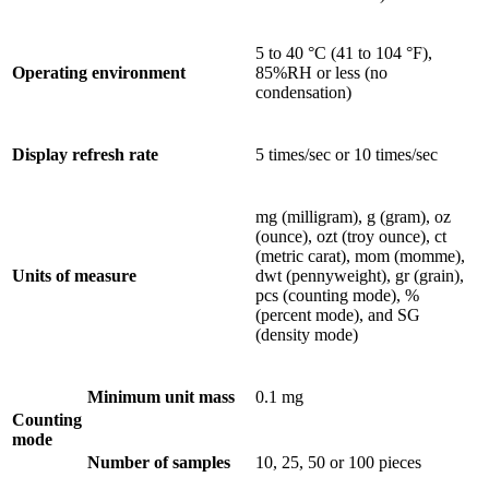
5 to 40 °C (41 to 104 °F),
Operating environment
85%RH or less (no
condensation)
Display refresh rate
5 times/sec or 10 times/sec
mg (milligram), g (gram), oz
(ounce), ozt (troy ounce), ct
(metric carat), mom (momme),
Units of measure
dwt (pennyweight), gr (grain),
pcs (counting mode), %
(percent mode), and SG
(density mode)
Minimum unit mass
0.1 mg
Counting
mode
Number of samples
10, 25, 50 or 100 pieces