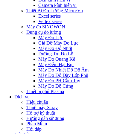
Camera kính hiển vi
Thiết Bị Đo Lường Micro·Vu
Excel series
Vertex series
Máy đo SINOWON
Dụng cụ đo lường
Máy Đo Lực
Giá Đỡ Máy Đo Lực
Máy Đo Độ Nhớt
Dưỡng Trụ Đo Lỗ
Máy Đo Quang Kế
Máy Đếm Hạt Bụi
Máy Đo Nhiệt Độ Độ Ẩm
Máy Đo Độ Dày Lớp Phủ
Máy Đo PH Cầm Tay
Máy Đo Độ Cứng
Thiết bị phủ Plasma
Dịch vụ
Hiệu chuẩn
Thuê máy X-ray
Hỗ trợ kỹ thuật
Hướng dẫn sử dụng
Phần Mềm
Hỏi đáp