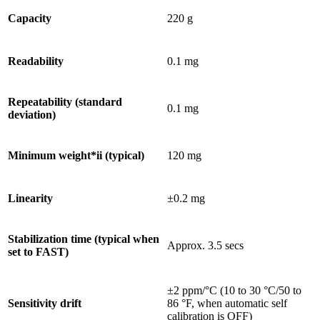
Capacity
220 g
Readability
0.1 mg
Repeatability (standard
0.1 mg
deviation)
Minimum weight*ii (typical)
120 mg
Linearity
±0.2 mg
Stabilization time (typical when
Approx. 3.5 secs
set to FAST)
±2 ppm/°C (10 to 30 °C/50 to
Sensitivity drift
86 °F, when automatic self
calibration is OFF)