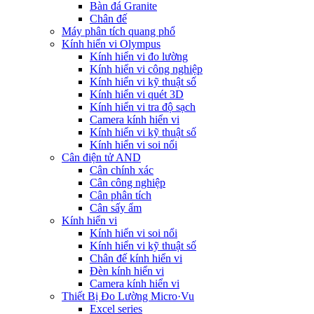
Bàn đá Granite
Chân đế
Máy phân tích quang phổ
Kính hiển vi Olympus
Kính hiển vi đo lường
Kính hiển vi công nghiệp
Kính hiển vi kỹ thuật số
Kính hiển vi quét 3D
Kính hiển vi tra độ sạch
Camera kính hiển vi
Kính hiển vi kỹ thuật số
Kính hiển vi soi nổi
Cân điện tử AND
Cân chính xác
Cân công nghiệp
Cân phân tích
Cân sấy ẩm
Kính hiển vi
Kính hiển vi soi nổi
Kính hiển vi kỹ thuật số
Chân đế kính hiển vi
Đèn kính hiển vi
Camera kính hiển vi
Thiết Bị Đo Lường Micro·Vu
Excel series