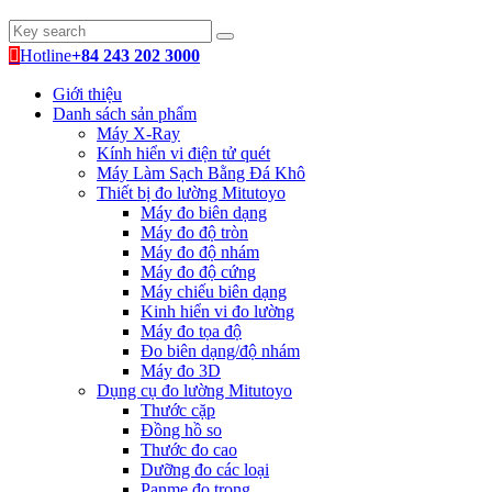
Hotline
+84 243 202 3000
Giới thiệu
Danh sách sản phẩm
Máy X-Ray
Kính hiển vi điện tử quét
Máy Làm Sạch Bằng Đá Khô
Thiết bị đo lường Mitutoyo
Máy đo biên dạng
Máy đo độ tròn
Máy đo độ nhám
Máy đo độ cứng
Máy chiếu biên dạng
Kinh hiển vi đo lường
Máy đo tọa độ
Đo biên dạng/độ nhám
Máy đo 3D
Dụng cụ đo lường Mitutoyo
Thước cặp
Đồng hồ so
Thước đo cao
Dưỡng đo các loại
Panme đo trong