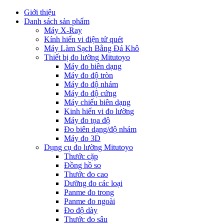
Giới thiệu
Danh sách sản phẩm
Máy X-Ray
Kính hiển vi điện tử quét
Máy Làm Sạch Bằng Đá Khô
Thiết bị đo lường Mitutoyo
Máy đo biên dạng
Máy đo độ tròn
Máy đo độ nhám
Máy đo độ cứng
Máy chiếu biên dạng
Kinh hiển vi đo lường
Máy đo tọa độ
Đo biên dạng/độ nhám
Máy đo 3D
Dụng cụ đo lường Mitutoyo
Thước cặp
Đồng hồ so
Thước đo cao
Dưỡng đo các loại
Panme đo trong
Panme đo ngoài
Đo độ dày
Thước đo sâu