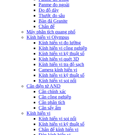
Panme đo ngoài
Đo độ dày
Thước đo sâu
Bàn đá Granite
Chân đế
Máy phân tích quang phổ
Kính hiển vi Olympus
Kính hiển vi đo lường
Kính hiển vi công nghiệp
Kính hiển vi kỹ thuật số
Kính hiển vi quét 3D
Kính hiển vi tra độ sạch
Camera kính hiển vi
Kính hiển vi kỹ thuật số
Kính hiển vi soi nổi
Cân điện tử AND
Cân chính xác
Cân công nghiệp
Cân phân tích
Cân sấy ẩm
Kính hiển vi
Kính hiển vi soi nổi
Kính hiển vi kỹ thuật số
Chân đế kính hiển vi
Đèn kính hiển vi