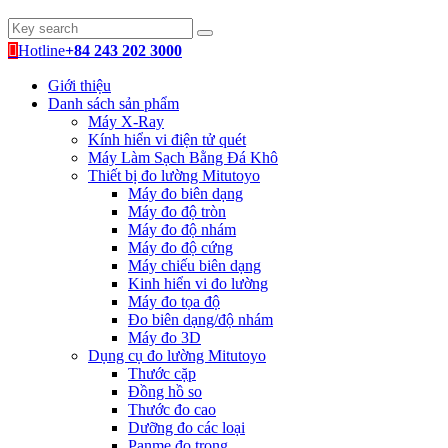
Hotline
+84 243 202 3000
Giới thiệu
Danh sách sản phẩm
Máy X-Ray
Kính hiển vi điện tử quét
Máy Làm Sạch Bằng Đá Khô
Thiết bị đo lường Mitutoyo
Máy đo biên dạng
Máy đo độ tròn
Máy đo độ nhám
Máy đo độ cứng
Máy chiếu biên dạng
Kinh hiển vi đo lường
Máy đo tọa độ
Đo biên dạng/độ nhám
Máy đo 3D
Dụng cụ đo lường Mitutoyo
Thước cặp
Đồng hồ so
Thước đo cao
Dưỡng đo các loại
Panme đo trong