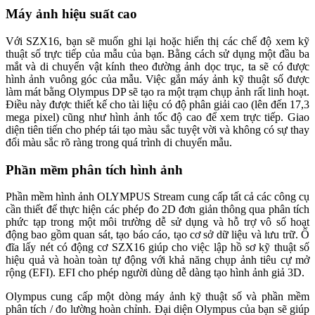
Máy ảnh hiệu suất cao
Với SZX16, bạn sẽ muốn ghi lại hoặc hiển thị các chế độ xem kỹ
thuật số trực tiếp của mẫu của bạn. Bằng cách sử dụng một đầu ba
mắt và di chuyển vật kính theo đường ảnh dọc trục, ta sẽ có được
hình ảnh vuông góc của mẫu. Việc gắn máy ảnh kỹ thuật số được
làm mát bằng Olympus DP sẽ tạo ra một trạm chụp ảnh rất linh hoạt.
Điều này được thiết kế cho tài liệu có độ phân giải cao (lên đến 17,3
mega pixel) cũng như hình ảnh tốc độ cao để xem trực tiếp. Giao
diện tiên tiến cho phép tái tạo màu sắc tuyệt vời và không có sự thay
đổi màu sắc rõ ràng trong quá trình di chuyển mẫu.
Phần mềm phân tích hình ảnh
Phần mềm hình ảnh OLYMPUS Stream cung cấp tất cả các công cụ
cần thiết để thực hiện các phép đo 2D đơn giản thông qua phân tích
phức tạp trong một môi trường dễ sử dụng và hỗ trợ vô số hoạt
động bao gồm quan sát, tạo báo cáo, tạo cơ sở dữ liệu và lưu trữ. Ổ
đĩa lấy nét có động cơ SZX16 giúp cho việc lập hồ sơ kỹ thuật số
hiệu quả và hoàn toàn tự động với khả năng chụp ảnh tiêu cự mở
rộng (EFI). EFI cho phép người dùng dễ dàng tạo hình ảnh giả 3D.
Olympus cung cấp một dòng máy ảnh kỹ thuật số và phần mềm
phân tích / đo lường hoàn chỉnh. Đại diện Olympus của bạn sẽ giúp