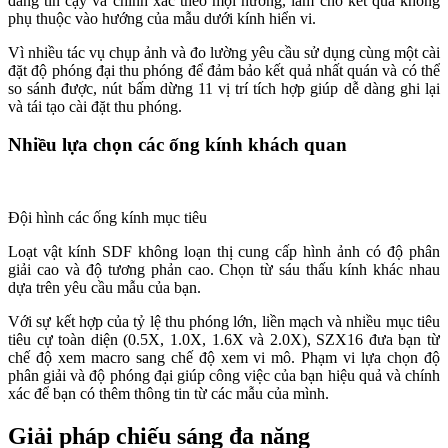
đáng tin cậy và chính xác theo mọi hướng, làm cho kết quả không
phụ thuộc vào hướng của mẫu dưới kính hiển vi.
Vì nhiều tác vụ chụp ảnh và đo lường yêu cầu sử dụng cùng một cài
đặt độ phóng đại thu phóng để đảm bảo kết quả nhất quán và có thể
so sánh được, nút bấm dừng 11 vị trí tích hợp giúp dễ dàng ghi lại
và tái tạo cài đặt thu phóng.
Nhiều lựa chọn các ống kính khách quan
Đội hình các ống kính mục tiêu
Loạt vật kính SDF không loạn thị cung cấp hình ảnh có độ phân
giải cao và độ tương phản cao. Chọn từ sáu thấu kính khác nhau
dựa trên yêu cầu mẫu của bạn.
Với sự kết hợp của tỷ lệ thu phóng lớn, liền mạch và nhiều mục tiêu
tiêu cự toàn diện (0.5X, 1.0X, 1.6X và 2.0X), SZX16 đưa bạn từ
chế độ xem macro sang chế độ xem vi mô. Phạm vi lựa chọn độ
phân giải và độ phóng đại giúp công việc của bạn hiệu quả và chính
xác để bạn có thêm thông tin từ các mẫu của mình.
Giải pháp chiếu sáng đa năng