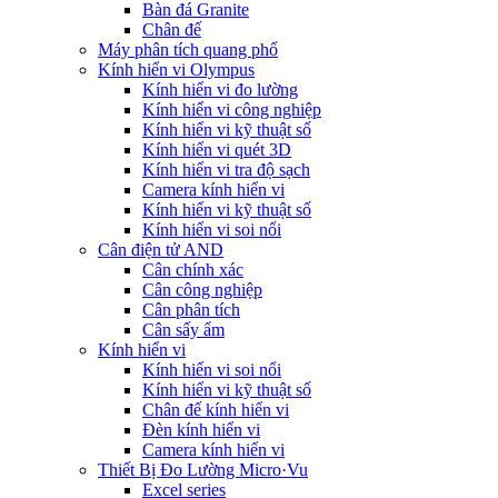
Bàn đá Granite
Chân đế
Máy phân tích quang phổ
Kính hiển vi Olympus
Kính hiển vi đo lường
Kính hiển vi công nghiệp
Kính hiển vi kỹ thuật số
Kính hiển vi quét 3D
Kính hiển vi tra độ sạch
Camera kính hiển vi
Kính hiển vi kỹ thuật số
Kính hiển vi soi nổi
Cân điện tử AND
Cân chính xác
Cân công nghiệp
Cân phân tích
Cân sấy ẩm
Kính hiển vi
Kính hiển vi soi nổi
Kính hiển vi kỹ thuật số
Chân đế kính hiển vi
Đèn kính hiển vi
Camera kính hiển vi
Thiết Bị Đo Lường Micro·Vu
Excel series