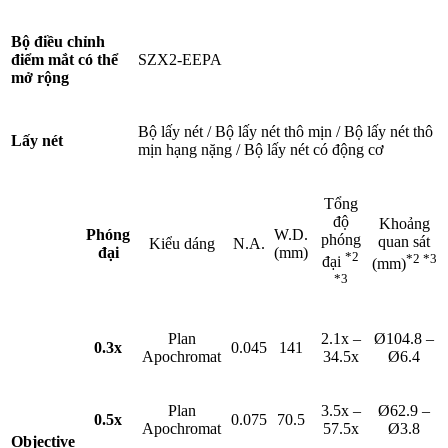
Bộ điều chỉnh
điểm mắt có thể
SZX2-EEPA
mở rộng
Bộ lấy nét / Bộ lấy nét thô mịn / Bộ lấy nét thô
Lấy nét
mịn hạng nặng / Bộ lấy nét có động cơ
Tổng
độ
Khoảng
Phóng
W.D.
phóng
quan sát
Kiểu dáng
N.A.
đại
(mm)
*2
*2 *3
đại
(mm)
*3
Plan
2.1x –
Ø104.8 –
0.3x
0.045
141
Apochromat
34.5x
Ø6.4
Plan
3.5x –
Ø62.9 –
0.5x
0.075
70.5
Apochromat
57.5x
Ø3.8
Objective