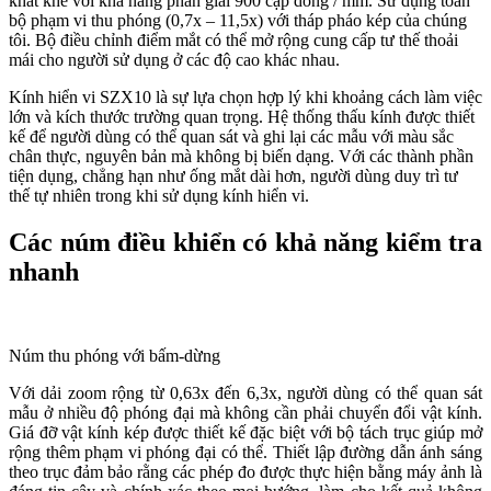
khắt khe với khả năng phân giải 900 cặp dòng / mm. Sử dụng toàn
bộ phạm vi thu phóng (0,7x – 11,5x) với tháp pháo kép của chúng
tôi. Bộ điều chỉnh điểm mắt có thể mở rộng cung cấp tư thế thoải
mái cho người sử dụng ở các độ cao khác nhau.
Kính hiển vi SZX10 là sự lựa chọn hợp lý khi khoảng cách làm việc
lớn và kích thước trường quan trọng. Hệ thống thấu kính được thiết
kế để người dùng có thể quan sát và ghi lại các mẫu với màu sắc
chân thực, nguyên bản mà không bị biến dạng. Với các thành phần
tiện dụng, chẳng hạn như ống mắt dài hơn, người dùng duy trì tư
thế tự nhiên trong khi sử dụng kính hiển vi.
Các núm điều khiển có khả năng kiểm tra
nhanh
Núm thu phóng với bấm-dừng
Với dải zoom rộng từ 0,63x đến 6,3x, người dùng có thể quan sát
mẫu ở nhiều độ phóng đại mà không cần phải chuyển đổi vật kính.
Giá đỡ vật kính kép được thiết kế đặc biệt với bộ tách trục giúp mở
rộng thêm phạm vi phóng đại có thể. Thiết lập đường dẫn ánh sáng
theo trục đảm bảo rằng các phép đo được thực hiện bằng máy ảnh là