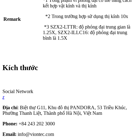
*1 Tổng phạm vi phóng đại có thể bằng cách
kết hợp vật kính và thị kính
*2 Trong trường hợp sử dụng thị kính 10x
Remark
*3 SZX2-LTTR: độ phóng đại trung gian là
1.25X, SZX2-ILLC16: độ phóng đại trung
bình là 1.5X
Kích thước
Social Network
z
Địa chỉ
: Biệt thự G11, Khu đô thị PANDORA, 53 Triều Khúc,
Phường Thanh Liệt, Thành phố Hà Nội, Việt Nam
Phone:
+84 243 202 3000
Email:
info@viontec.com