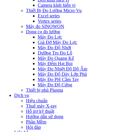
Camera kính hiển vi
Thiết Bị Đo Lường Micro·Vu
Excel series
Vertex series
Máy đo SINOWON
Dụng cụ đo lường
Máy Đo Lực
Giá Đỡ Máy Đo Lực
Máy Đo Độ Nhớt
Dưỡng Trụ Đo Lỗ
Máy Đo Quang Kế
Máy Đếm Hạt Bụi
Máy Đo Nhiệt Độ Độ Ẩm
Máy Đo Độ Dày Lớp Phủ
Máy Đo PH Cầm Tay
Máy Đo Độ Cứng
Thiết bị phủ Plasma
Dịch vụ
Hiệu chuẩn
Thuê máy X-ray
Hỗ trợ kỹ thuật
Hướng dẫn sử dụng
Phần Mềm
Hỏi đáp