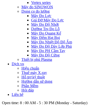
Vertex series
Máy đo SINOWON
Dụng cụ đo lường
Máy Đo Lực
Giá Đỡ Máy Đo Lực
Máy Đo Độ Nhớt
Dưỡng Trụ Đo Lỗ
Máy Đo Quang Kế
Máy Đếm Hạt Bụi
Máy Đo Nhiệt Độ Độ Ẩm
Máy Đo Độ Dày Lớp Phủ
Máy Đo PH Cầm Tay
Máy Đo Độ Cứng
Thiết bị phủ Plasma
Dịch vụ
Hiệu chuẩn
Thuê máy X-ray
Hỗ trợ kỹ thuật
Hướng dẫn sử dụng
Phần Mềm
Hỏi đáp
Liên hệ
Open time: 8 : 00 AM - 5 : 30 PM (Monday - Saturday)