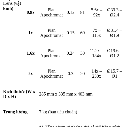
Lens (vật
kính)
Plan
5.6x –
Ø39.3 –
0.8x
0.12
81
Apochromat
92x
Ø2.4
Plan
7x –
Ø31.4 –
1x
0.15
60
Apochromat
115x
Ø1.9
Plan
11.2x –
Ø19.6 –
1.6x
0.24
30
Apochromat
184x
Ø1.2
Plan
14x –
Ø15.7 –
2x
0.3
20
Apochromat
230x
Ø1
Kích thước (W x
285 mm x 335 mm x 403 mm
D x H)
Trọng lượng
7 kg (bản tiêu chuẩn)