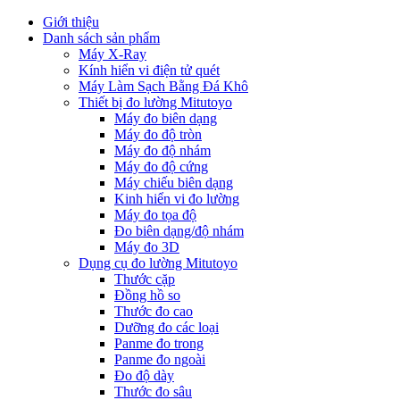
Giới thiệu
Danh sách sản phẩm
Máy X-Ray
Kính hiển vi điện tử quét
Máy Làm Sạch Bằng Đá Khô
Thiết bị đo lường Mitutoyo
Máy đo biên dạng
Máy đo độ tròn
Máy đo độ nhám
Máy đo độ cứng
Máy chiếu biên dạng
Kinh hiển vi đo lường
Máy đo tọa độ
Đo biên dạng/độ nhám
Máy đo 3D
Dụng cụ đo lường Mitutoyo
Thước cặp
Đồng hồ so
Thước đo cao
Dưỡng đo các loại
Panme đo trong
Panme đo ngoài
Đo độ dày
Thước đo sâu