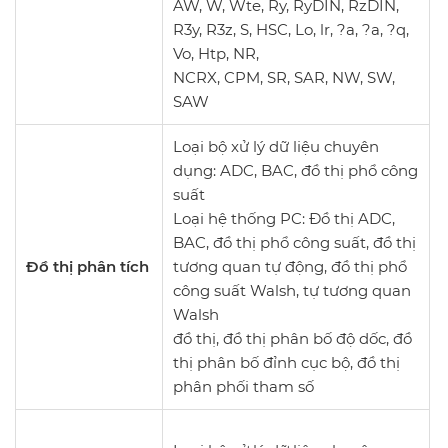
AW, W, Wte, Ry, RyDIN, RzDIN,
R3y, R3z, S, HSC, Lo, lr, ?a, ?a, ?q,
Vo, Htp, NR,
NCRX, CPM, SR, SAR, NW, SW,
SAW
Loại bộ xử lý dữ liệu chuyên
dụng: ADC, BAC, đồ thị phổ công
suất
Loại hệ thống PC: Đồ thị ADC,
BAC, đồ thị phổ công suất, đồ thị
Đồ thị phân tích
tương quan tự động, đồ thị phổ
công suất Walsh, tự tương quan
Walsh
đồ thị, đồ thị phân bố độ dốc, đồ
thị phân bố đỉnh cục bộ, đồ thị
phân phối tham số