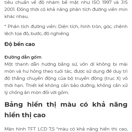
tiêu chuẩn về độ nhám bề mặt như ISO 1997 và JIS
2001. Đồng thời có khả năng phân tích đường viền mịn
khác nhau.
* Phân tích đường viền: Diện tích, hình tròn, góc, chênh
lệch tọa độ, bước, độ nghiêng
Độ bền cao
Đường dẫn gốm
Một thanh dẫn hướng bằng sứ, vốn dĩ không bị mài
mòn và hư hỏng theo tuổi tác, được sử dụng để duy trì
độ thẳng chuyển động của bộ truyền động (trục X) vô
thời hạn. Thiết kế không cần bảo dưỡng, không cần xử
lý chống ăn mòn đối với gốm.
Bảng hiển thị màu có khả năng
hiển thị cao
Màn hình TFT LCD 7,5 “màu có khả năng hiển thị cao,