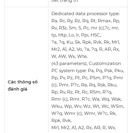
tiết trang trí
Dedicated data processor type:
Ra, Rc, Ry, Rz, Rq, Rt, Rmax, Rp,
Rv, R3z, Sm, S, Pc, mr (c),?c, mr,
tp, Htp, Lo, lr, Ppi, HSC,
?a, ?q, Ku, Sk, Rpk, Rvk, Rk, Mr1,
Mr2, A1, A2, Vo, ?a, ?q, R, AR, Rx,
W, AW, Wx, Wte,
(43 parameters), Customization
PC system type: Pa, Pq, Psk, Pku,
Pp, Pv, Pz, Pt, Pc, PSm, P?q, Pmr
Các thông số
(c), Pmr, P?c, Ra, Rq, Rsk, Rku,
đánh giá
Rp, Rv, Rz, Rt, Rc, RSm, R?q,
Rmr (c), Rmr, R?c, Wa, Wq, Wsk,
Wku, Wp, Wv, Wz, Wt, Wc, WSm,
W?q, Wmr (c), Wmr, W?c, Rk,
Rpk, Rvk,
Mr1, Mr2, A1, A2, Rx, AR, R, Wx,