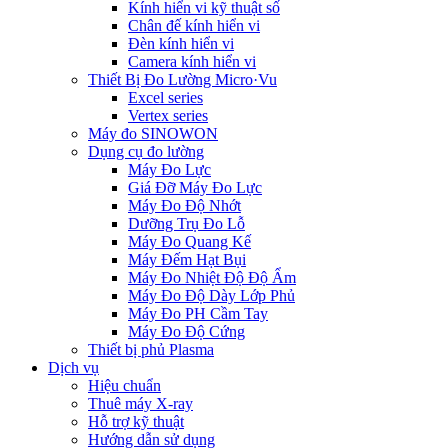
Kính hiển vi kỹ thuật số
Chân đế kính hiển vi
Đèn kính hiển vi
Camera kính hiển vi
Thiết Bị Đo Lường Micro·Vu
Excel series
Vertex series
Máy đo SINOWON
Dụng cụ đo lường
Máy Đo Lực
Giá Đỡ Máy Đo Lực
Máy Đo Độ Nhớt
Dưỡng Trụ Đo Lỗ
Máy Đo Quang Kế
Máy Đếm Hạt Bụi
Máy Đo Nhiệt Độ Độ Ẩm
Máy Đo Độ Dày Lớp Phủ
Máy Đo PH Cầm Tay
Máy Đo Độ Cứng
Thiết bị phủ Plasma
Dịch vụ
Hiệu chuẩn
Thuê máy X-ray
Hỗ trợ kỹ thuật
Hướng dẫn sử dụng