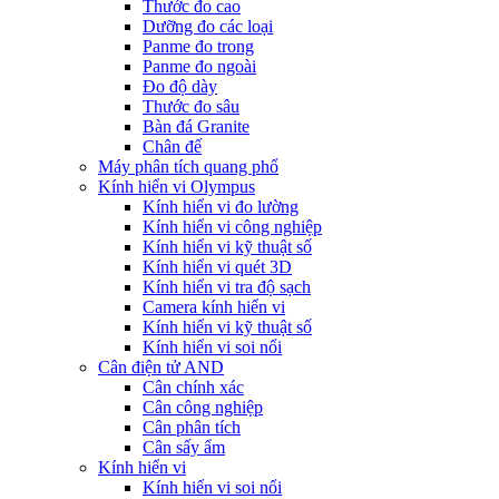
Thước đo cao
Dưỡng đo các loại
Panme đo trong
Panme đo ngoài
Đo độ dày
Thước đo sâu
Bàn đá Granite
Chân đế
Máy phân tích quang phổ
Kính hiển vi Olympus
Kính hiển vi đo lường
Kính hiển vi công nghiệp
Kính hiển vi kỹ thuật số
Kính hiển vi quét 3D
Kính hiển vi tra độ sạch
Camera kính hiển vi
Kính hiển vi kỹ thuật số
Kính hiển vi soi nổi
Cân điện tử AND
Cân chính xác
Cân công nghiệp
Cân phân tích
Cân sấy ẩm
Kính hiển vi
Kính hiển vi soi nổi