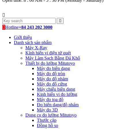
Open time: 8 : 00 AM - 5 : 30 PM (Monday - Saturday)
Hotline
+84 243 202 3000
Giới thiệu
Danh sách sản phẩm
Máy X-Ray
Kính hiển vi điện tử quét
Máy Làm Sạch Bằng Đá Khô
Thiết bị đo lường Mitutoyo
Máy đo biên dạng
Máy đo độ tròn
Máy đo độ nhám
Máy đo độ cứng
Máy chiếu biên dạng
Kinh hiển vi đo lường
Máy đo tọa độ
Đo biên dạng/độ nhám
Máy đo 3D
Dụng cụ đo lường Mitutoyo
Thước cặp
Đồng hồ so