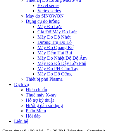
Thiết Bị Đo Lường Micro·Vu
Excel series
Vertex series
Máy đo SINOWON
Dụng cụ đo lường
Máy Đo Lực
Giá Đỡ Máy Đo Lực
Máy Đo Độ Nhớt
Dưỡng Trụ Đo Lỗ
Máy Đo Quang Kế
Máy Đếm Hạt Bụi
Máy Đo Nhiệt Độ Độ Ẩm
Máy Đo Độ Dày Lớp Phủ
Máy Đo PH Cầm Tay
Máy Đo Độ Cứng
Thiết bị phủ Plasma
Dịch vụ
Hiệu chuẩn
Thuê máy X-ray
Hỗ trợ kỹ thuật
Hướng dẫn sử dụng
Phần Mềm
Hỏi đáp
Liên hệ