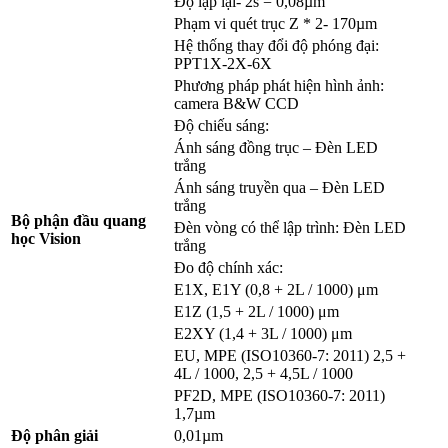
Độ lặp lại- 2s = 0,08µm
Phạm vi quét trục Z * 2- 170µm
Hệ thống thay đổi độ phóng đại:
PPT1X-2X-6X
Phương pháp phát hiện hình ảnh:
camera B&W CCD
Độ chiếu sáng:
Ánh sáng đồng trục – Đèn LED
trắng
Ánh sáng truyền qua – Đèn LED
trắng
Bộ phận đầu quang
Đèn vòng có thể lập trình: Đèn LED
học Vision
trắng
Đo độ chính xác:
E1X, E1Y (0,8 + 2L / 1000) μm
E1Z (1,5 + 2L / 1000) μm
E2XY (1,4 + 3L / 1000) μm
EU, MPE (ISO10360-7: 2011) 2,5 +
4L / 1000, 2,5 + 4,5L / 1000
PF2D, MPE (ISO10360-7: 2011)
1,7µm
Độ phân giải
0,01µm