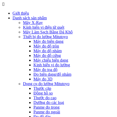
Giới thiệu
Danh sách sản phẩm
Máy X-Ray
Kính hiển vi điện tử quét
Máy Làm Sạch Bằng Đá Khô
Thiết bị đo lường Mitutoyo
Máy đo biên dạng
Máy đo độ tròn
Máy đo độ nhám
Máy đo độ cứng
Máy chiếu biên dạng
Kinh hiển vi đo lường
Máy đo tọa độ
Đo biên dạng/độ nhám
Máy đo 3D
Dụng cụ đo lường Mitutoyo
Thước cặp
Đồng hồ so
Thước đo cao
Dưỡng đo các loại
Panme đo trong
Panme đo ngoài
Đo độ dày