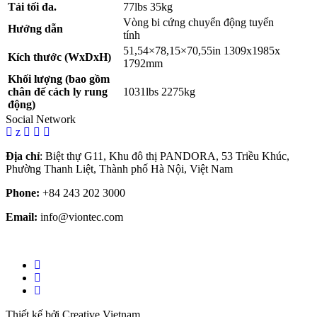
Tải tối đa.
77lbs 35kg
Vòng bi cứng chuyển động tuyến
Hướng dẫn
tính
51,54×78,15×70,55in 1309x1985x
Kích thước (WxDxH)
1792mm
Khối lượng (bao gồm
chân đế cách ly rung
1031lbs 2275kg
động)
Social Network
z
Địa chỉ
: Biệt thự G11, Khu đô thị PANDORA, 53 Triều Khúc,
Phường Thanh Liệt, Thành phố Hà Nội, Việt Nam
Phone:
+84 243 202 3000
Email:
info@viontec.com
Thiết kế bởi Creative Vietnam