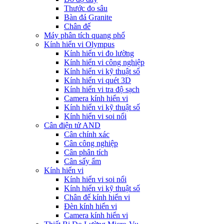
Thước đo sâu
Bàn đá Granite
Chân đế
Máy phân tích quang phổ
Kính hiển vi Olympus
Kính hiển vi đo lường
Kính hiển vi công nghiệp
Kính hiển vi kỹ thuật số
Kính hiển vi quét 3D
Kính hiển vi tra độ sạch
Camera kính hiển vi
Kính hiển vi kỹ thuật số
Kính hiển vi soi nổi
Cân điện tử AND
Cân chính xác
Cân công nghiệp
Cân phân tích
Cân sấy ẩm
Kính hiển vi
Kính hiển vi soi nổi
Kính hiển vi kỹ thuật số
Chân đế kính hiển vi
Đèn kính hiển vi
Camera kính hiển vi