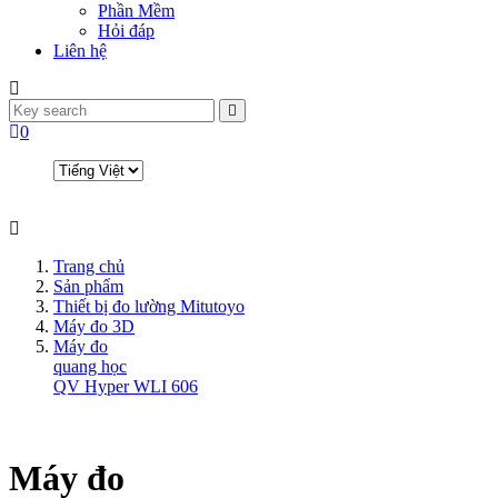
Phần Mềm
Hỏi đáp
Liên hệ
0
Trang chủ
Sản phẩm
Thiết bị đo lường Mitutoyo
Máy đo 3D
Máy đo
quang học
QV Hyper WLI 606
Máy đo