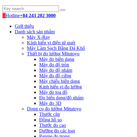
Hotline
+84 243 202 3000
Giới thiệu
Danh sách sản phẩm
Máy X-Ray
Kính hiển vi điện tử quét
Máy Làm Sạch Bằng Đá Khô
Thiết bị đo lường Mitutoyo
Máy đo biên dạng
Máy đo độ tròn
Máy đo độ nhám
Máy đo độ cứng
Máy chiếu biên dạng
Kinh hiển vi đo lường
Máy đo tọa độ
Đo biên dạng/độ nhám
Máy đo 3D
Dụng cụ đo lường Mitutoyo
Thước cặp
Đồng hồ so
Thước đo cao
Dưỡng đo các loại
Panme đo trong