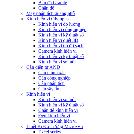
Bàn đá Granite
Chân đế
Máy phân tích quang phổ
Kính hiển vi Olympus
Kính hiển vi đo lường
Kính hiển vi công nghiệp
Kính hiển vi kỹ thuật số
Kính hiển vi quét 3D
Kính hiển vi tra độ sạch
Camera kính hiển vi
Kính hiển vi kỹ thuật số
Kính hiển vi soi nổi
Cân điện tử AND
Cân chính xác
Cân công nghiệp
Cân phân tích
Cân sấy ẩm
Kính hiển vi
Kính hiển vi soi nổi
Kính hiển vi kỹ thuật số
Chân đế kính hiển vi
Đèn kính hiển vi
Camera kính hiển vi
Thiết Bị Đo Lường Micro·Vu
Excel series