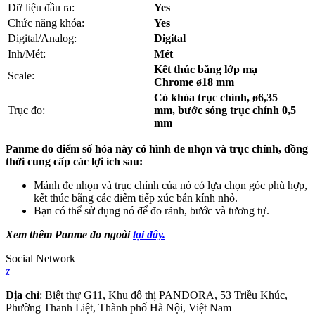
Dữ liệu đầu ra:
Yes
Chức năng khóa:
Yes
Digital/Analog:
Digital
Inh/Mét:
Mét
Kết thúc bằng lớp mạ
Scale:
Chrome ø18 mm
Có khóa trục chính, ø6,35
Trục đo:
mm, bước sóng trục chính 0,5
mm
Panme đo điểm số hóa này có hình đe nhọn và trục chính, đồng
thời cung cấp các lợi ích sau:
Mảnh đe nhọn và trục chính của nó có lựa chọn góc phù hợp,
kết thúc bằng các điểm tiếp xúc bán kính nhỏ.
Bạn có thể sử dụng nó để đo rãnh, bước và tương tự.
Xem thêm Panme đo ngoài
tại đây.
Social Network
z
Địa chỉ
: Biệt thự G11, Khu đô thị PANDORA, 53 Triều Khúc,
Phường Thanh Liệt, Thành phố Hà Nội, Việt Nam