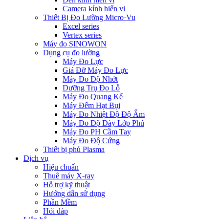
Camera kính hiển vi
Thiết Bị Đo Lường Micro·Vu
Excel series
Vertex series
Máy đo SINOWON
Dụng cụ đo lường
Máy Đo Lực
Giá Đỡ Máy Đo Lực
Máy Đo Độ Nhớt
Dưỡng Trụ Đo Lỗ
Máy Đo Quang Kế
Máy Đếm Hạt Bụi
Máy Đo Nhiệt Độ Độ Ẩm
Máy Đo Độ Dày Lớp Phủ
Máy Đo PH Cầm Tay
Máy Đo Độ Cứng
Thiết bị phủ Plasma
Dịch vụ
Hiệu chuẩn
Thuê máy X-ray
Hỗ trợ kỹ thuật
Hướng dẫn sử dụng
Phần Mềm
Hỏi đáp