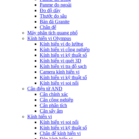
Panme đo ngoài
Đo độ dày
Thước đo sâu
Bàn đá Granite
Chân đế
Máy phân tích quang phổ
Kính hiển vi Olympus
Kính hiển vi đo lường
Kính hiển vi công nghiệp
Kính hiển vi kỹ thuật số
Kính hiển vi quét 3D
Kính hiển vi tra độ sạch
Camera kính hiển vi
Kính hiển vi kỹ thuật số
Kính hiển vi soi nổi
Cân điện tử AND
Cân chính xác
Cân công nghiệp
Cân phân tích
Cân sấy ẩm
Kính hiển vi
Kính hiển vi soi nổi
Kính hiển vi kỹ thuật số
Chân đế kính hiển vi
Đèn kính hiển vi