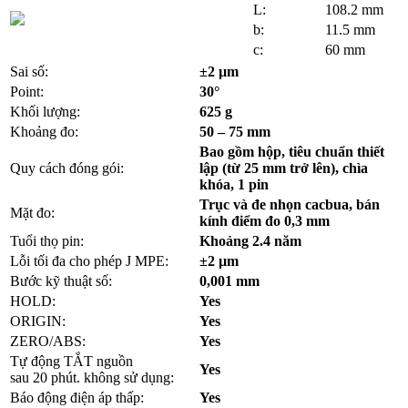
L:
108.2
mm
b:
11.5
mm
c:
60
mm
Sai số:
±2
µm
Point:
30°
Khối lượng:
625
g
Khoảng đo:
50 – 75
mm
Bao gồm hộp, tiêu chuẩn thiết
Quy cách đóng gói:
lập (từ 25 mm trở lên), chìa
khóa, 1 pin
Trục và đe nhọn cacbua, bán
Mặt đo:
kính điểm đo 0,3 mm
Tuổi thọ pin:
Khoảng 2.4 năm
Lỗi tối đa cho phép J MPE:
±2 µm
Bước kỹ thuật số:
0,001 mm
HOLD:
Yes
ORIGIN:
Yes
ZERO/ABS:
Yes
Tự động TẮT nguồn
Yes
sau 20 phút. không sử dụng:
Báo động điện áp thấp:
Yes