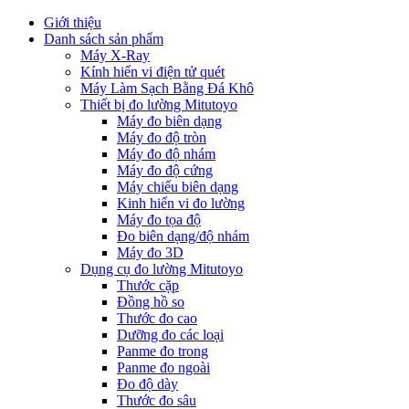
Giới thiệu
Danh sách sản phẩm
Máy X-Ray
Kính hiển vi điện tử quét
Máy Làm Sạch Bằng Đá Khô
Thiết bị đo lường Mitutoyo
Máy đo biên dạng
Máy đo độ tròn
Máy đo độ nhám
Máy đo độ cứng
Máy chiếu biên dạng
Kinh hiển vi đo lường
Máy đo tọa độ
Đo biên dạng/độ nhám
Máy đo 3D
Dụng cụ đo lường Mitutoyo
Thước cặp
Đồng hồ so
Thước đo cao
Dưỡng đo các loại
Panme đo trong
Panme đo ngoài
Đo độ dày
Thước đo sâu