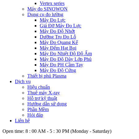
Vertex series
Máy đo SINOWON
Dụng cụ đo lường
Máy Đo Lực
Giá Đỡ Máy Đo Lực
Máy Đo Độ Nhớt
Dưỡng Trụ Đo Lỗ
Máy Đo Quang Kế
Máy Đếm Hạt Bụi
Máy Đo Nhiệt Độ Độ Ẩm
Máy Đo Độ Dày Lớp Phủ
Máy Đo PH Cầm Tay
Máy Đo Độ Cứng
Thiết bị phủ Plasma
Dịch vụ
Hiệu chuẩn
Thuê máy X-ray
Hỗ trợ kỹ thuật
Hướng dẫn sử dụng
Phần Mềm
Hỏi đáp
Liên hệ
Open time: 8 : 00 AM - 5 : 30 PM (Monday - Saturday)