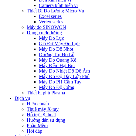
Camera kính hiển vi
Thiết Bị Đo Lường Micro·Vu
Excel series
Vertex series
Máy đo SINOWON
Dụng cụ đo lường
Máy Đo Lực
Giá Đỡ Máy Đo Lực
Máy Đo Độ Nhớt
Dưỡng Trụ Đo Lỗ
Máy Đo Quang Kế
Máy Đếm Hạt Bụi
Máy Đo Nhiệt Độ Độ Ẩm
Máy Đo Độ Dày Lớp Phủ
Máy Đo PH Cầm Tay
Máy Đo Độ Cứng
Thiết bị phủ Plasma
Dịch vụ
Hiệu chuẩn
Thuê máy X-ray
Hỗ trợ kỹ thuật
Hướng dẫn sử dụng
Phần Mềm
Hỏi đáp