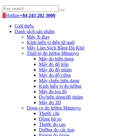
Hotline
+84 243 202 3000
Giới thiệu
Danh sách sản phẩm
Máy X-Ray
Kính hiển vi điện tử quét
Máy Làm Sạch Bằng Đá Khô
Thiết bị đo lường Mitutoyo
Máy đo biên dạng
Máy đo độ tròn
Máy đo độ nhám
Máy đo độ cứng
Máy chiếu biên dạng
Kinh hiển vi đo lường
Máy đo tọa độ
Đo biên dạng/độ nhám
Máy đo 3D
Dụng cụ đo lường Mitutoyo
Thước cặp
Đồng hồ so
Thước đo cao
Dưỡng đo các loại
Panme đo trong