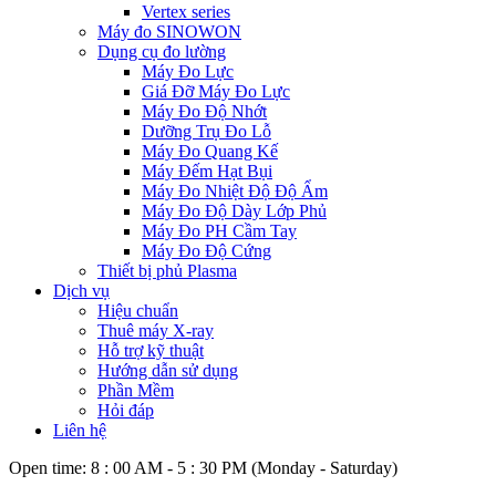
Vertex series
Máy đo SINOWON
Dụng cụ đo lường
Máy Đo Lực
Giá Đỡ Máy Đo Lực
Máy Đo Độ Nhớt
Dưỡng Trụ Đo Lỗ
Máy Đo Quang Kế
Máy Đếm Hạt Bụi
Máy Đo Nhiệt Độ Độ Ẩm
Máy Đo Độ Dày Lớp Phủ
Máy Đo PH Cầm Tay
Máy Đo Độ Cứng
Thiết bị phủ Plasma
Dịch vụ
Hiệu chuẩn
Thuê máy X-ray
Hỗ trợ kỹ thuật
Hướng dẫn sử dụng
Phần Mềm
Hỏi đáp
Liên hệ
Open time: 8 : 00 AM - 5 : 30 PM (Monday - Saturday)