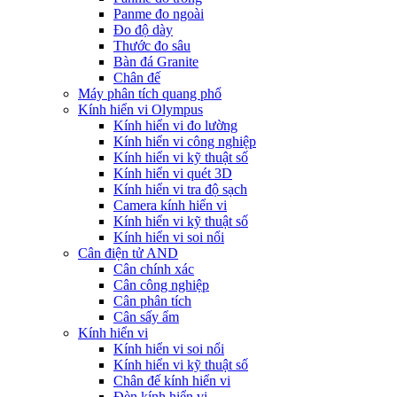
Panme đo ngoài
Đo độ dày
Thước đo sâu
Bàn đá Granite
Chân đế
Máy phân tích quang phổ
Kính hiển vi Olympus
Kính hiển vi đo lường
Kính hiển vi công nghiệp
Kính hiển vi kỹ thuật số
Kính hiển vi quét 3D
Kính hiển vi tra độ sạch
Camera kính hiển vi
Kính hiển vi kỹ thuật số
Kính hiển vi soi nổi
Cân điện tử AND
Cân chính xác
Cân công nghiệp
Cân phân tích
Cân sấy ẩm
Kính hiển vi
Kính hiển vi soi nổi
Kính hiển vi kỹ thuật số
Chân đế kính hiển vi
Đèn kính hiển vi