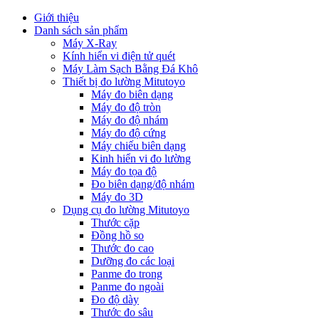
Giới thiệu
Danh sách sản phẩm
Máy X-Ray
Kính hiển vi điện tử quét
Máy Làm Sạch Bằng Đá Khô
Thiết bị đo lường Mitutoyo
Máy đo biên dạng
Máy đo độ tròn
Máy đo độ nhám
Máy đo độ cứng
Máy chiếu biên dạng
Kinh hiển vi đo lường
Máy đo tọa độ
Đo biên dạng/độ nhám
Máy đo 3D
Dụng cụ đo lường Mitutoyo
Thước cặp
Đồng hồ so
Thước đo cao
Dưỡng đo các loại
Panme đo trong
Panme đo ngoài
Đo độ dày
Thước đo sâu