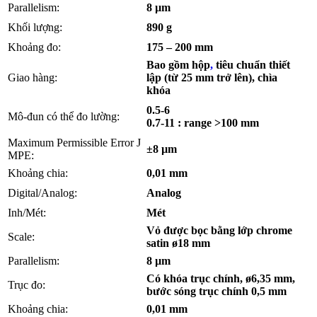
Parallelism:
8 µm
Khối lượng:
890
g
Khoảng đo:
175 – 200
mm
Bao gồm hộp
,
tiêu chuẩn thiết
Giao hàng:
lập (từ 25 mm trở lên), chìa
khóa
0.5-6
Mô-đun có thể đo lường:
0.7-11 : range >100 mm
Maximum Permissible Error J
±8 µm
MPE:
Khoảng chia:
0,01 mm
Digital/Analog:
Analog
Inh/Mét:
Mét
Vỏ được bọc bằng lớp chrome
Scale:
satin ø18 mm
Parallelism:
8 µm
Có khóa trục chính, ø6,35 mm,
Trục đo:
bước sóng trục chính 0,5 mm
Khoảng chia:
0,01 mm