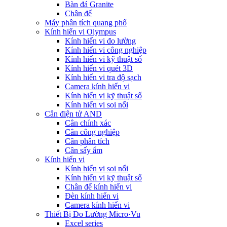
Bàn đá Granite
Chân đế
Máy phân tích quang phổ
Kính hiển vi Olympus
Kính hiển vi đo lường
Kính hiển vi công nghiệp
Kính hiển vi kỹ thuật số
Kính hiển vi quét 3D
Kính hiển vi tra độ sạch
Camera kính hiển vi
Kính hiển vi kỹ thuật số
Kính hiển vi soi nổi
Cân điện tử AND
Cân chính xác
Cân công nghiệp
Cân phân tích
Cân sấy ẩm
Kính hiển vi
Kính hiển vi soi nổi
Kính hiển vi kỹ thuật số
Chân đế kính hiển vi
Đèn kính hiển vi
Camera kính hiển vi
Thiết Bị Đo Lường Micro·Vu
Excel series