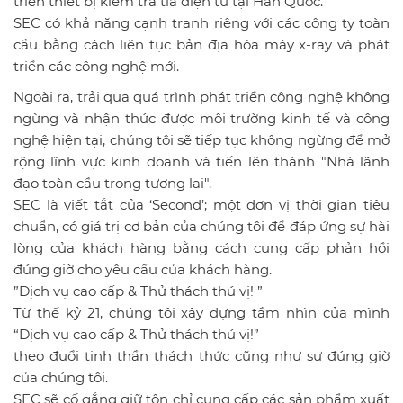
triển thiết bị kiểm tra tia điện tử tại Hàn Quốc.
SEC có khả năng cạnh tranh riêng với các công ty toàn
cầu bằng cách liên tục bản địa hóa máy x-ray và phát
triển các công nghệ mới.
Ngoài ra, trải qua quá trình phát triển công nghệ không
ngừng và nhận thức được môi trường kinh tế và công
nghệ hiện tại, chúng tôi sẽ tiếp tục không ngừng để mở
rộng lĩnh vực kinh doanh và tiến lên thành "Nhà lãnh
đạo toàn cầu trong tương lai".
SEC là viết tắt của ‘Second’; một đơn vị thời gian tiêu
chuẩn, có giá trị cơ bản của chúng tôi để đáp ứng sự hài
lòng của khách hàng bằng cách cung cấp phản hồi
đúng giờ cho yêu cầu của khách hàng.
”Dịch vụ cao cấp & Thử thách thú vị! ”
Từ thế kỷ 21, chúng tôi xây dựng tầm nhìn của mình
“Dịch vụ cao cấp & Thử thách thú vị!”
theo đuổi tinh thần thách thức cũng như sự đúng giờ
của chúng tôi.
SEC sẽ cố gắng giữ tôn chỉ cung cấp các sản phẩm xuất