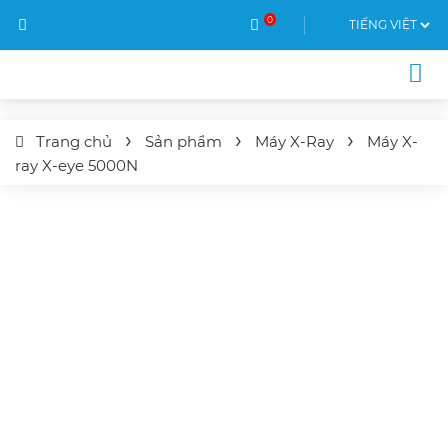
0
Trang chủ
Sản phẩm
Máy X-Ray
Máy X-
ray
X-eye
5000N