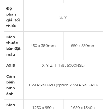
Độ
phân
5μm
giải tối
thiểu
Kích
thước
450 x 380mm
650 x 550mm
bàn đặt
mẫu
AXIS
X, Y, Z, T (Tilt : 5000NSL)
Cảm
biến
1.3M Pixel FPD (option 2.3M Pixel FPD)
hình
ảnh
Kích
1,250 x 950 x
1,650 x 1,340 x