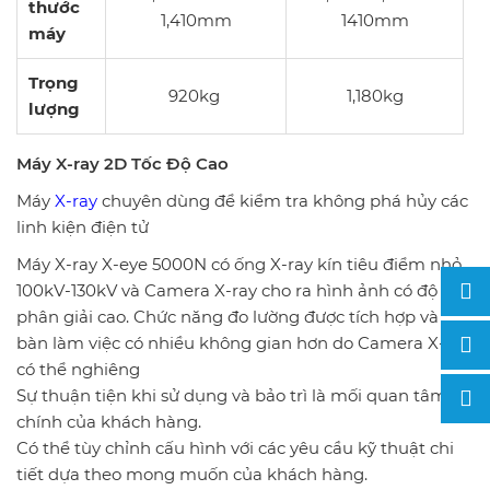
thước
1,410mm
1410mm
máy
Trọng
920kg
1,180kg
lượng
Máy X-ray 2D Tốc Độ Cao
Máy
X-ray
chuyên dùng để kiểm tra không phá hủy các
linh kiện điện tử
Máy X-ray X-eye 5000N có ống
X-ray
kín tiêu điểm nhỏ
100kV-130kV và Camera X-ray cho ra hình ảnh có độ
phân giải cao. Chức năng đo lường được tích hợp và
bàn làm việc có nhiều không gian hơn do Camera X-ray
có thể nghiêng
Sự thuận tiện khi sử dụng và bảo trì là mối quan tâm
chính của khách hàng.
Có thể tùy chỉnh cấu hình với các yêu cầu kỹ thuật chi
tiết dựa theo mong muốn của khách hàng.